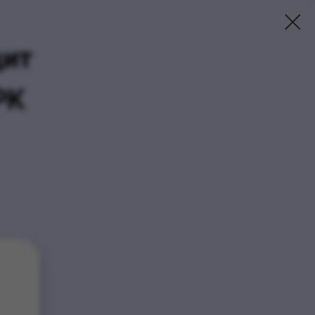
дит
РК