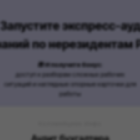
 Запустите экспресс-ау
наний по нерезидентам 
🎁 И получите бонус:
доступ к разборам сложных рабочих
ситуаций и наглядные опорные карточки для
работы
Коломейцева Инфо
Аудит бухгалтера