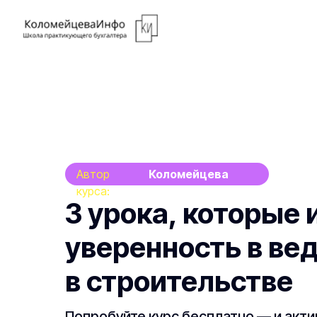
Автор
Коломейцева
курса:
Елена
3 урока, которые
уверенность в ве
в строительстве
Попробуйте курс бесплатно — и акти