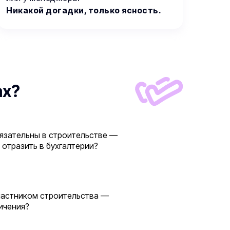
Никакой догадки, только ясность.
ах?
бязательны в строительстве —
 отразить в бухгалтерии?
частником строительства —
ничения?