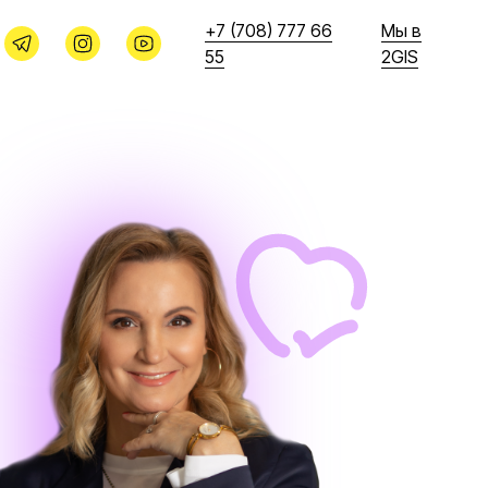
+7 (708) 777 66
Мы в
55
2GIS