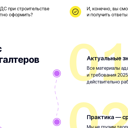
НДС при строительстве
И, конечно, вы см
отно оформить?
и получить ответы
с
галтеров
Актуальные зн
Все материалы ад
и требования 2025 
действительно ра
Практика — ср
Мы не грузим теор