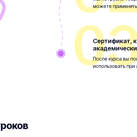
можете применять 
Сертификат, к
академически
После курса вы п
использовать при 
уроков