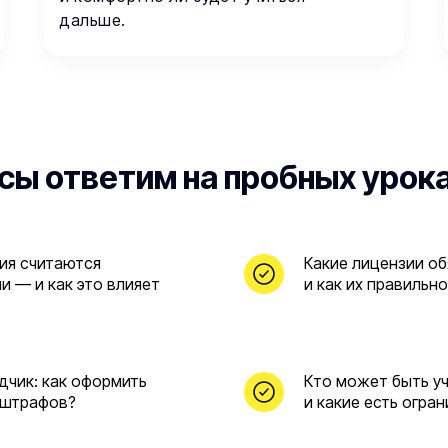
дальше.
сы ответим на пробных урок
ия считаются
Какие лицензии о
 — и как это влияет
и как их правильно
дчик: как оформить
Кто может быть у
 штрафов?
и какие есть огра