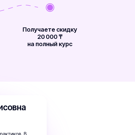
Получаете скидку
20 000 ₸
на полный курс
исовна
рактиков. В