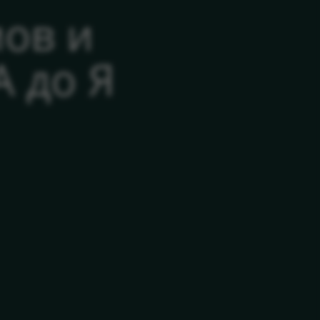
ов и
А до Я