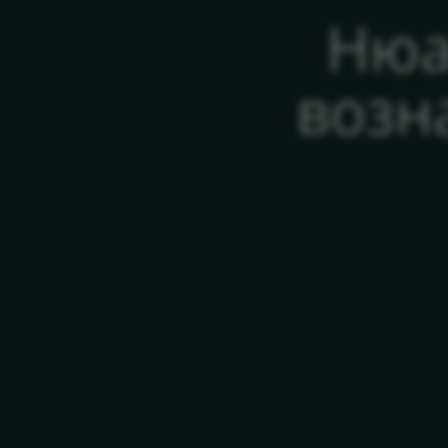
Нюа
возн