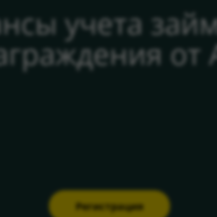
нсы учета займ
аграждения от 
Регистрация